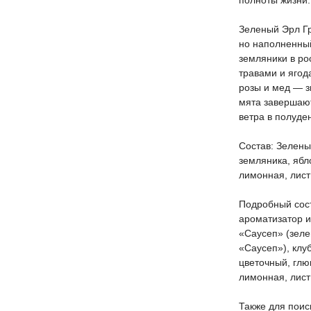
полноты жизни.
Зеленый Эрл Гр
но наполненный
земляники в ро
травами и ягод
розы и мед — з
мята завершают
ветра в полуде
Состав: Зелены
земляника, ябл
лимонная, лист
Подробный сост
ароматизатор и
«Саусеп» (зеле
«Саусеп»), клу
цветочный, глю
лимонная, лист
Также для поис