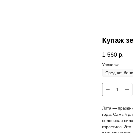
Купаж з
1 560
р.
Упаковка
Лита — праздни
года. Самый дл
солнечная сила
взрастила. Это