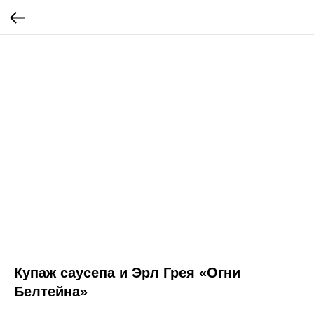
Купаж саусепа и Эрл Грея «Огни
Белтейна»