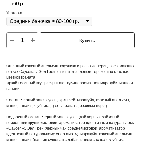
1 560
р.
Упаковка
Купить
Огненный красный апельсин, клубника и розовый перец в освежающих
нотках Саусепа и Эрл Грея, оттеняются легкой терпкостью красных
цветков граната.
Яркий весенний вкус раскрывают кубики ароматной маракуйи, манго и
папайи.
Состав: Черный чай Саусеп, Эрл Грей, маракуйя, красный апельсин,
манго, папайя, клубника, цветы граната, розовый перец
Подробный состав: Черный чай Саусеп (чай черный байховый
цейлонский крупнолистовой, ароматизатор идентичный натуральному
«Саусеп»), Эрл Грей (черный чай среднелистовой, ароматизатор
идентичный натуральному «Бергамот»), маракуйя, красный апельсин,
манго, папайя (папайя сушеная с добавлением сахара), клубника,