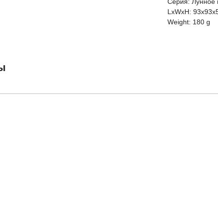
Серия: Лунное 
LxWxH: 93x93x
Weight: 180 g
ы