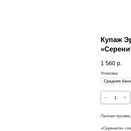
Купаж Эр
«Серени
1 560
р.
Упаковка
Лунная призма,
«Серенити» сое