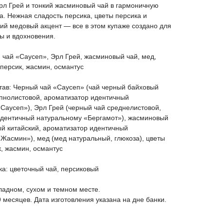
рл Грей и тонкий жасминовый чай в гармоничную
. Нежная сладость персика, цветы персика и
кий медовый акцент — все в этом купаже создано для
ы и вдохновения.
 чай «Саусеп», Эрл Грей, жасминовый чай, мед,
 персик, жасмин, османтус
ав: Черный чай «Саусеп» (чай черный байховый
пнолистовой, ароматизатор идентичный
Саусеп»), Эрл Грей (черный чай среднелистовой,
идентичный натуральному «Бергамот»), жасминовый
ый китайский, ароматизатор идентичный
Жасмин»), мед (мед натуральный, глюкоза), цветы
к, жасмин, османтус
ка: цветочный чай, персиковый
ладном, сухом и темном месте.
9 месяцев. Дата изготовления указана на дне банки.