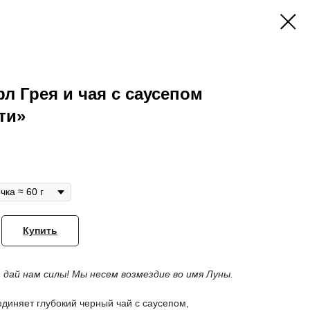
л Грея и чая с саусепом
ти»
Купить
 дай нам силы! Мы несем возмездие во имя Луны.
диняет глубокий черный чай с саусепом,