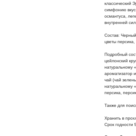
классический Э
симфонию вкуса
османтуса, лег
внутренней сил
Состав: Черный
цветы персика,
Подробный сост
цейлонский кру
натуральному «
ароматизатор 
чай (чай зелен
натуральному «
персика, перси
Также для поис
Хранить в прох
Срок годности 