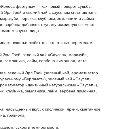
«Колеса фортуны» — как новый поворот судьбы.
й Эрл Грей и свежий чай с саусепом сплетаются с
маракуйи, персика, клубники, земляники и лайма.
я вербена добавляют купажу искристую свежесть —
ремен коснулся лица.
инает: счастье любит тех, кто открыт переменам.
й Эрл Грей, зеленый чай «Саусеп», маракуйя,
ка, земляника, лайм, вербена лимонная, мята
ав: зеленый Эрл Грей (зеленый чай, ароматизатор
уральному «Бергамот»), зеленый чай «Саусеп»
ароматизатор идентичный натуральному «Саусеп»),
ик, клубника, земляника, лайм, вербена лимонная,
ка: насыщенный вкус, с кислинкой, яркий, сметанное
ана, гравиола
ладном, сухом и темном месте.