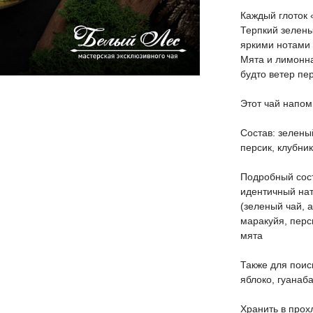
Каждый глоток 
Терпкий зелены
яркими нотами 
Мята и лимонна
будто ветер пе
Этот чай напом
Состав: зелены
персик, клубни
Подробный сост
идентичный нат
(зеленый чай, 
маракуйя, перс
мята
Также для поис
яблоко, гуанаб
Хранить в прох