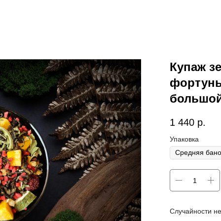
Купаж з
фортуны
большой
1 440
р.
Упаковка
Случайности не