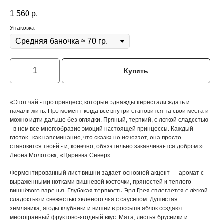
1 560
р.
Упаковка
Купить
«Этот чай - про принцесс, которые однажды перестали ждать и
начали жить. Про момент, когда всё внутри становится на свои места и
можно идти дальше без оглядки. Пряный, терпкий, с легкой сладостью
- в нем все многообразие эмоций настоящей принцессы. Каждый
глоток - как напоминание, что сказка не исчезает, она просто
становится твоей - и, конечно, обязательно заканчивается добром.»
Леона Молотова, «Царевна Север»
Ферментированный лист вишни задает основной акцент — аромат с
выраженными нотками вишневой косточки, пряностей и теплого
вишнёвого варенья. Глубокая терпкость Эрл Грея сплетается с лёгкой
сладостью и свежестью зеленого чая с саусепом. Душистая
земляника, ягоды клубники и вишни в россыпи яблок создают
многогранный фруктово-ягодный вкус. Мята, листья брусники и