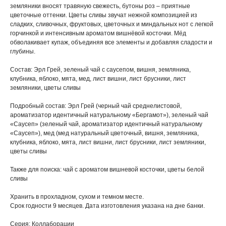
земляники вносят травяную свежесть, бутоны роз – приятные
цветочные оттенки. Цветы сливы звучат нежной композицией из
сладких, сливочных, фруктовых, цветочных и миндальных нот с легкой
горчинкой и интенсивным ароматом вишнёвой косточки. Мёд
обволакивает купаж, объединяя все элементы и добавляя сладости и
глубины.
Состав: Эрл Грей, зеленый чай с саусепом, вишня, земляника,
клубника, яблоко, мята, мед, лист вишни, лист брусники, лист
земляники, цветы сливы
Подробный состав: Эрл Грей (черный чай среднелистовой,
ароматизатор идентичный натуральному «Бергамот»), зеленый чай
«Саусеп» (зеленый чай, ароматизатор идентичный натуральному
«Саусеп»), мед (мед натуральный цветочный, вишня, земляника,
клубника, яблоко, мята, лист вишни, лист брусники, лист земляники,
цветы сливы
Также для поиска: чай с ароматом вишневой косточки, цветы белой
сливы
Хранить в прохладном, сухом и темном месте.
Срок годности 9 месяцев. Дата изготовления указана на дне банки.
Серия: Коллаборации