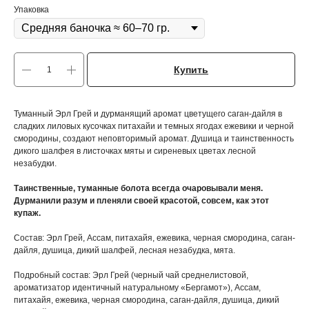
Упаковка
Купить
Туманный Эрл Грей и дурманящий аромат цветущего саган-дайля в
сладких лиловых кусочках питахайи и темных ягодах ежевики и черной
смородины, создают неповторимый аромат. Душица и таинственность
дикого шалфея в листочках мяты и сиреневых цветах лесной
незабудки.
Таинственные, туманные болота всегда очаровывали меня.
Дурманили разум и пленяли своей красотой, совсем, как этот
купаж.
Состав: Эрл Грей, Ассам, питахайя, ежевика, черная смородина, саган-
дайля, душица, дикий шалфей, лесная незабудка, мята.
Подробный состав: Эрл Грей (черный чай среднелистовой,
ароматизатор идентичный натуральному «Бергамот»), Ассам,
питахайя, ежевика, черная смородина, саган-дайля, душица, дикий