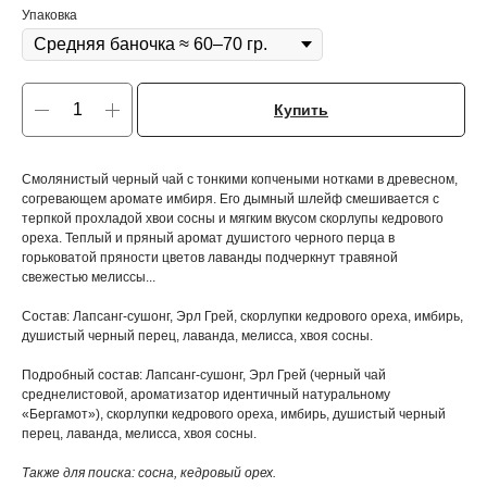
Упаковка
Купить
Смолянистый черный чай с тонкими копчеными нотками в древесном,
согревающем аромате имбиря. Его дымный шлейф смешивается с
терпкой прохладой хвои сосны и мягким вкусом скорлупы кедрового
ореха. Теплый и пряный аромат душистого черного перца в
горьковатой пряности цветов лаванды подчеркнут травяной
свежестью мелиссы...
Состав: Лапсанг-сушонг, Эрл Грей, скорлупки кедрового ореха, имбирь,
душистый черный перец, лаванда, мелисса, хвоя сосны.
Подробный состав: Лапсанг-сушонг, Эрл Грей (черный чай
среднелистовой, ароматизатор идентичный натуральному
«Бергамот»), скорлупки кедрового ореха, имбирь, душистый черный
перец, лаванда, мелисса, хвоя сосны.
Также для поиска: сосна, кедровый орех.