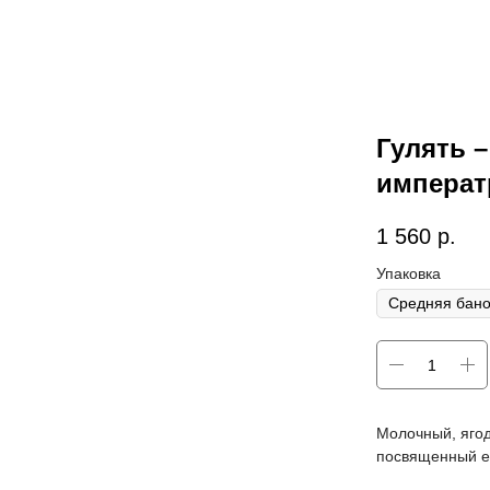
Гулять –
императ
1 560
р.
Упаковка
Молочный, ягод
посвященный ей