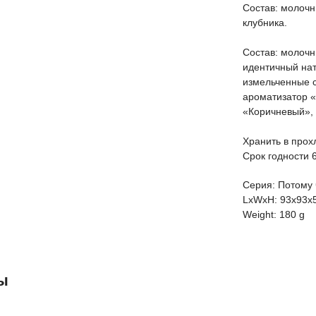
Состав: молочн
клубника.
Состав: молочн
идентичный нат
измельченные с
ароматизатор «
«Коричневый», 
Хранить в прох
Срок годности 
Серия: Потому ч
LxWxH: 93x93x
Weight: 180 g
ы