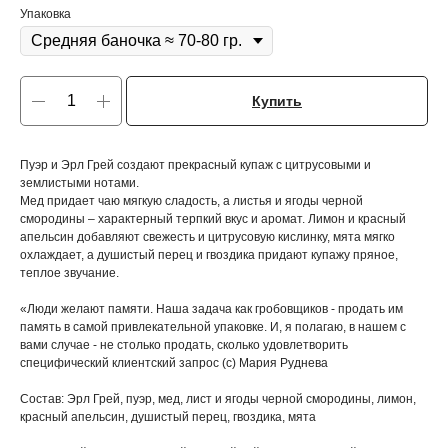
Упаковка
Купить
Пуэр и Эрл Грей создают прекрасный купаж с цитрусовыми и
землистыми нотами.
Мед придает чаю мягкую сладость, а листья и ягоды черной
смородины – характерный терпкий вкус и аромат. Лимон и красный
апельсин добавляют свежесть и цитрусовую кислинку, мята мягко
охлаждает, а душистый перец и гвоздика придают купажу пряное,
теплое звучание.
«Люди желают памяти. Наша задача как гробовщиков - продать им
память в самой привлекательной упаковке. И, я полагаю, в нашем с
вами случае - не столько продать, сколько удовлетворить
специфический клиентский запрос (с) Мария Руднева
Состав: Эрл Грей, пуэр, мед, лист и ягоды черной смородины, лимон,
красный апельсин, душистый перец, гвоздика, мята