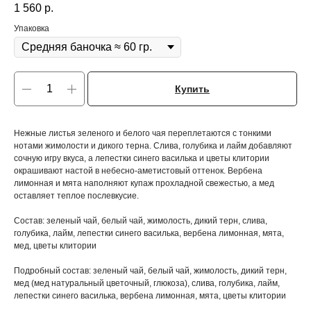
1 560
р.
Упаковка
Купить
Нежные листья зеленого и белого чая переплетаются с тонкими
нотами жимолости и дикого терна. Слива, голубика и лайм добавляют
сочную игру вкуса, а лепестки синего василька и цветы клитории
окрашивают настой в небесно-аметистовый оттенок. Вербена
лимонная и мята наполняют купаж прохладной свежестью, а мед
оставляет теплое послевкусие.
Состав: зеленый чай, белый чай, жимолость, дикий терн, слива,
голубика, лайм, лепестки синего василька, вербена лимонная, мята,
мед, цветы клитории
Подробный состав: зеленый чай, белый чай, жимолость, дикий терн,
мед (мед натуральный цветочный, глюкоза), слива, голубика, лайм,
лепестки синего василька, вербена лимонная, мята, цветы клитории