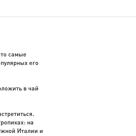
это самые
опулярных его
оложить в чай
стретиться.
ропиках: на
 Южной Италии и