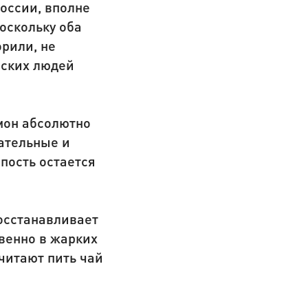
России, вполне
поскольку оба
орили, не
сских людей
мон абсолютно
тательные и
пость остается
осстанавливает
венно в жарких
очитают пить чай