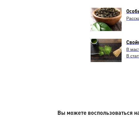
Особ
Расск
Свой
В мас
В стат
Вы можете воспользоваться на