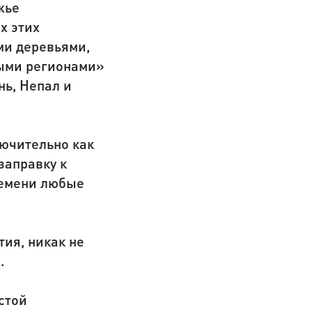
жье
х этих
ми деревьями,
ными регионами»
нь, Непал и
лючительно как
заправку к
ремени любые
тия, никак не
.
стой