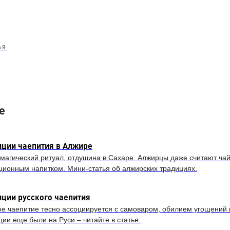
АЯ
е
иции чаепития в Алжире
 магический ритуал, отдушина в Сахаре. Алжирцы даже считают ч
ционным напитком. Мини-статья об алжирских традициях.
иции русского чаепития
ое чаепитие тесно ассоциируется с самоваром, обилием угощений 
ции еще были на Руси – читайте в статье.