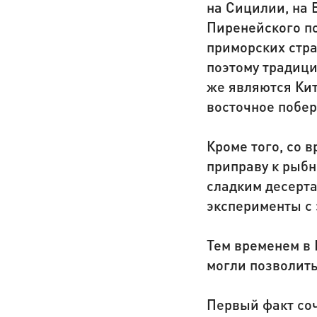
на Сицилии, на 
Пиренейского по
приморских стра
поэтому традиц
же являются Кит
восточное побе
Кроме того, со 
приправу к рыбн
сладким десерта
эксперименты с
Тем временем в 
могли позволить
Первый факт соч