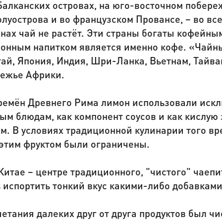
Балканских островах, на юго-восточном побере
луострова и во французском Провансе, − во все
нах чай не растёт. Эти страны богаты кофейны
ионным напитком является именно кофе. «Чай
ай, Япония, Индия, Шри-Ланка, Вьетнам, Тайва
режье Африки.
времён Древнего Рима лимон использовали иск
ым блюдам, как компонент соусов и как кислую 
м. В условиях традиционной кулинарии того в
 этим фруктом были ограничены.
Китае − центре традиционного, "чистого" чаепи
 испортить тонкий вкус какими-либо добавками
етания далеких друг от друга продуктов был чи