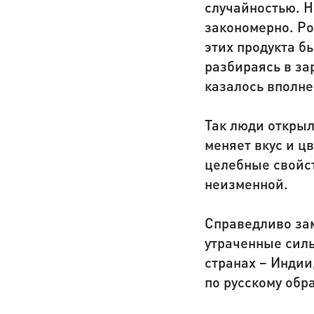
случайностью. Н
закономерно. Ро
этих продукта б
разбираясь в за
казалось вполне
Так люди откры
меняет вкус и ц
целебные свойст
неизменной.
Справедливо зам
утраченные силы
странах − Индии
по русскому обра