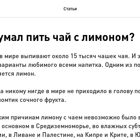
Статьи
умал пить чай с лимоном?
в мире выпивают около 15 тысяч чашек чая. И 
варианты любимого всеми напитка. Одним из п
яется лимон.
ка никому нигде в мире не приходило в голову п
омтик сочного фрукта.
им причинам лимону с чаем невозможно было в
 основном в Средиземноморье, во влажных субт
и, в Ливане и Палестине, на Кипре и Крите, в