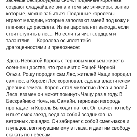
заснешь беспробудным сном. Поданные королевы
создают сладчайшие вина и темные эликсиры, выпив
которые, можно забыться. Поданные королевы
играют мелодии, которые заползают змеей под кожу и
пленяют до рассвета. Из ее царства нет выхода, если
стоит ступить в лес... Но если ты чист сердцем и
талантлив — Королева осыплет тебя
драгоценностями и превознесет.
Здесь Неблагой Король с терновым копьем живет в
осеннем царстве, что граничит с Рощей Черной
Ольхи. Рощу породил сам Лес, жителей Чащи породил
сам лес, а Короля Лес короновал, сделав властителем
древних земель. Король стал милостью Леса и волей
Леса, взамен он может покинуть Чащу раз в году. В
Бескрайнюю Ночь, на Самайн, терновая изгородь
пропадает и Король Выходит на гон. Он скачет по небу
и пьет смех звезд, ведя за собой всадников на
ветряных лошадях. Он забирает с собой смельчаков и
глупьцов, взглянувшим ему в глаза, и дает им свободу
скакать по небесам.