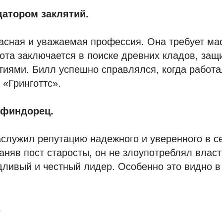
датором заклятий.
асная и уважаемая профессия. Она требует ма
бота заключается в поиске древних кладов, за
тиями. Билл успешно справлялся, когда работа
 «Гринготтс».
финдорец.
служил репутацию надежного и уверенного в с
заняв пост старосты, он не злоупотреблял влас
дливый и честный лидер. Особенно это видно в
.