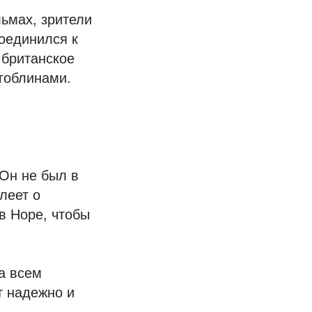
льмах, зрители
соединился к
 британское
 гоблинами.
 Он не был в
леет о
в Норе, чтобы
а всем
т надежно и