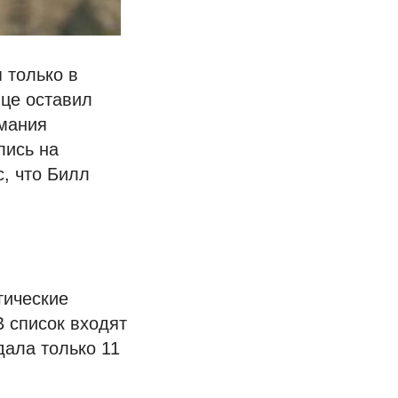
 только в
це оставил
имания
лись на
с, что Билл
гические
 список входят
дала только 11