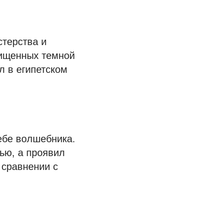
стерства и
щищенных темной
л в египетском
ебе волшебника.
тью, а проявил
 сравнении с