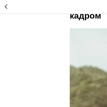
Билл Уи
кадром