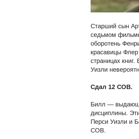
Старший сын Арт
седьмом фильме
оборотень Фенри
красавицы Флер 
страницах книг.
Уизли невероятн
Сдал 12 СОВ.
Билл — выдающий
дисциплины. Эти
Перси Уизли и Б
СОВ.