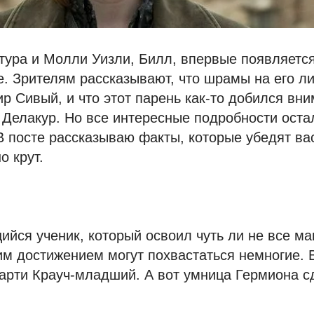
ура и Молли Уизли, Билл, впервые появляется
. Зрителям рассказывают, что шрамы на его ли
р Сивый, и что этот парень как-то добился вн
Делакур. Но все интересные подробности оста
 В посте рассказываю факты, которые убедят ва
о крут.
ся ученик, который освоил чуть ли не все ма
м достижением могут похвастаться немногие. В
арти Крауч-младший. А вот умница Гермиона с