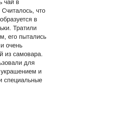
ь чай в
 Считалось, что
образуется в
ьки. Тратили
м, его пытались
ли очень
й из самовара.
ьзовали для
 украшением и
ли специальные