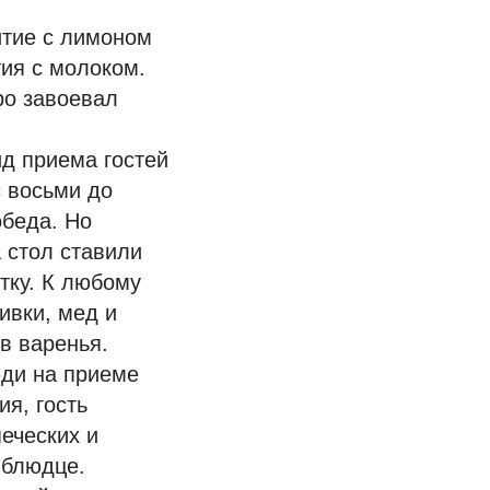
итие с лимоном
тия с молоком.
ро завоевал
ид приема гостей
с восьми до
обеда. Но
 стол ставили
тку. К любому
ивки, мед и
в варенья.
юди на приеме
я, гость
еческих и
 блюдце.