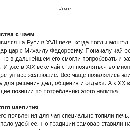
традиции на Руси
Статьи
ства с чаем
вился на Руси в XVII веке, когда послы монгол
дар царю Михаилу Федоровичу. Поначалу чай о
, но в дальнейшем его смогли попробовать и з
. И уже в XIX веке чай стал появляться во мног
оступ все желающие. Все чаще появлялись чай
 для решения дел, общения и отдыха. А к XX в
ие позиции по потреблению этого напитка.
ого чаепития
его появления для чая специально топили печь
стало удобнее. По традиции самовар ставили н