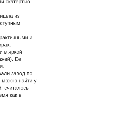
али скатертью
ришла из
оступным
практичными и
ирах.
и в яркой
ажей). Ее
я.
вали завод по
 можно найти у
, считалось
емя как в