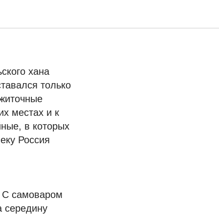
ьского хана
ставался только
ажиточные
их местах и к
ные, в которых
еку Россия
. С самоваром
а середину