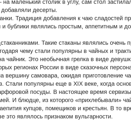
– на маленький столик в углу, сам стол застил
 добавляли десерты.
ранки. Традиция добавления к чаю сладостей п
 и бублики являлись простым, аппетитным и д
дстаканниками. Такие стаканы являлись очень 
годаря чему стали популярны в чайных и тракт
 на чайник. Это необычная грелка в виде девушк
орых регионах России в виде сказочных персон
а вершину самовара, ожидая приготовление ча
з. Стали популярны еще в XIX веке, когда осно
арфоровой посуды. В настоящее время сервизы
ей. И блюдце, из которого «прихлебывали» чай
аепития купцов, помещиков и крестьян. В то вр
е это являлось признаком вульгарности.