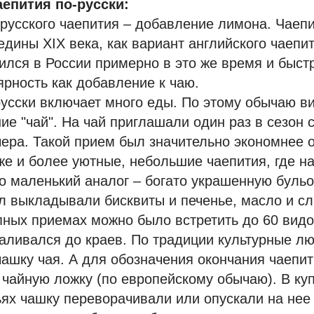
епития по-русски:
 русского чаепития – добавление лимона. Чаеп
едины XIX века, как вариант английского чаепи
лся в России примерно в это же время и быст
рность как добавление к чаю.
русски включает много еды. По этому обычаю в
ие "чай". На чай приглашали один раз в сезон 
ера. Такой прием был значительно экономнее 
же и более уютные, небольшие чаепития, где на
го маленький аналог – богато украшенную бульо
л выкладывали бисквиты и печенье, масло и сл
пных приемах можно было встретить до 60 видо
наливался до краев. По традиции культурные л
ашку чая. А для обозначения окончания чаепити
 чайную ложку (по европейскому обычаю). В куп
ях чашку переворачивали или опускали на нее