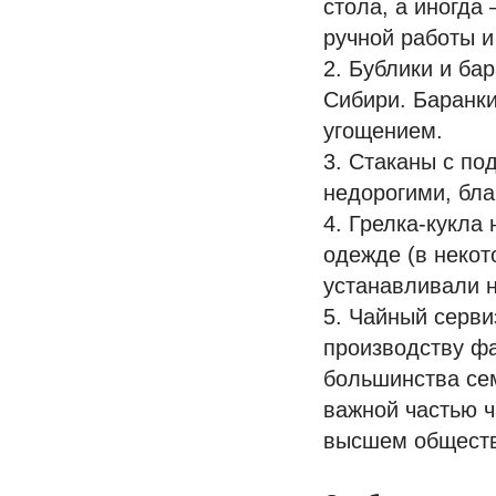
стола, а иногда 
ручной работы и
2. Бублики и ба
Сибири. Баранки
угощением.
3. Стаканы с по
недорогими, бла
4. Грелка-кукла
одежде (в некот
устанавливали н
5. Чайный серви
производству ф
большинства сем
важной частью ч
высшем обществ