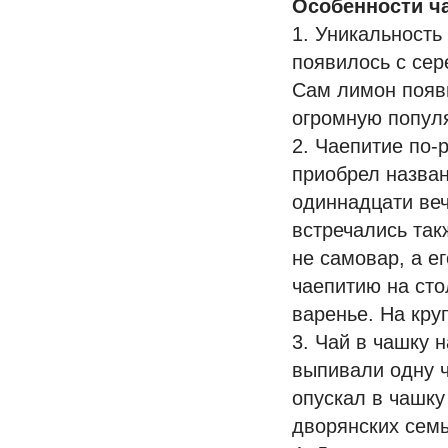
Особенности ча
1. Уникальность
появилось с сер
Сам лимон появи
огромную популя
2. Чаепитие по-
приобрел назван
одиннадцати веч
встречались так
не самовар, а е
чаепитию на сто
варенье. На кру
3. Чай в чашку 
выпивали одну ч
опускал в чашку
дворянских семь