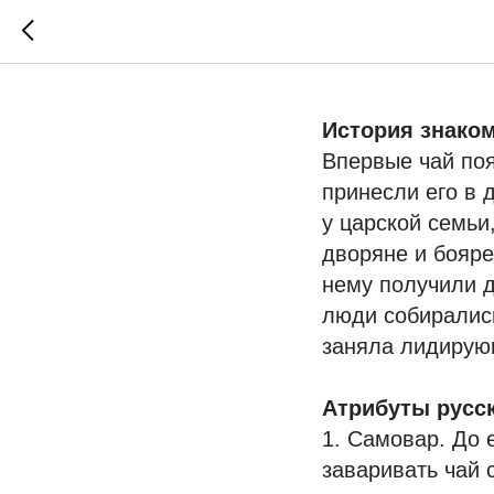
Чайные 
История знаком
Впервые чай поя
принесли его в 
у царской семьи
дворяне и бояре
нему получили д
люди собирались
заняла лидирующ
Атрибуты русск
1. Самовар. До 
заваривать чай 