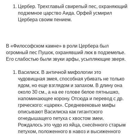
Цербер. Трехглавый свирепый пес, охраняющий
подземное царство Аида. Орфей усмирил
Цербера своим пением.
В «Философском камне» в роли Цербера был
огромный пес Пушок, охранявший люк в подземелье.
Его слабостью были звуки арфы, усыпляющие зверя.
Василиск. В античной мифологии это
чудовищная змея, способная убивать не только
ядом, но еще взглядом и запахом. В длину она
около 30 см., а на ее голове белое пятнышко,
напоминающее корону. Отсюда и перевод с др.
греческого: «царек». Средневековые мифы
описывают Василиска как гигантского
огнедышащего петуха с хвостом змеи.
Рождалось это чудо из яйца, снесённого старым
петухом, положенного в навоз и высиженного