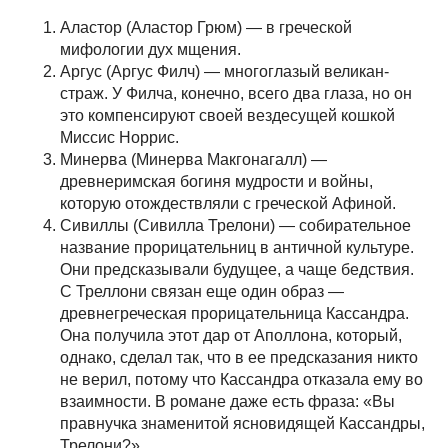
Аластор (Аластор Грюм) — в греческой
мифологии дух мщения.
Аргус (Аргус Филч) — многоглазый великан-
страж. У Филча, конечно, всего два глаза, но он
это компенсируют своей вездесущей кошкой
Миссис Норрис.
Минерва (Минерва Макгонагалл) —
древнеримская богиня мудрости и войны,
которую отождествляли с греческой Афиной.
Сивиллы (Сивилла Трелони) — собирательное
название прорицательниц в античной культуре.
Они предсказывали будущее, а чаще бедствия.
С Треллони связан еще один образ —
древнегреческая прорицательница Кассандра.
Она получила этот дар от Аполлона, который,
однако, сделал так, что в ее предсказания никто
не верил, потому что Кассандра отказала ему во
взаимности. В романе даже есть фраза: «Вы
правнучка знаменитой ясновидящей Кассандры,
Трелони?»