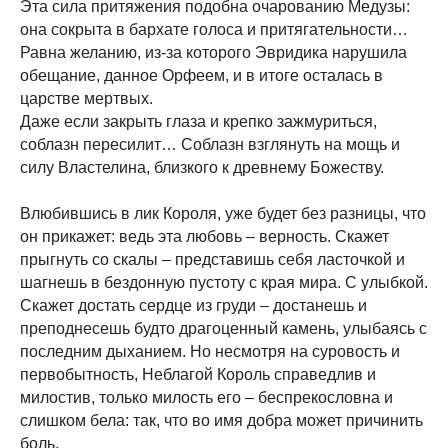
Эта сила притяжения подобна очарованию Медузы:
она сокрыта в бархате голоса и притягательности…
Равна желанию, из-за которого Эвридика нарушила
обещание, данное Орфеем, и в итоге осталась в
царстве мертвых.
Даже если закрыть глаза и крепко зажмуриться,
соблазн пересилит… Соблазн взглянуть на мощь и
силу Властелина, близкого к древнему Божеству.
Влюбившись в лик Короля, уже будет без разницы, что
он прикажет: ведь эта любовь – верность. Скажет
прыгнуть со скалы – представишь себя ласточкой и
шагнешь в бездонную пустоту с края мира. С улыбкой.
Скажет достать сердце из груди – достанешь и
преподнесешь будто драгоценный камень, улыбаясь с
последним дыханием. Но несмотря на суровость и
первобытность, Неблагой Король справедлив и
милостив, только милость его – беспрекословна и
слишком бела: так, что во имя добра может причинить
боль.