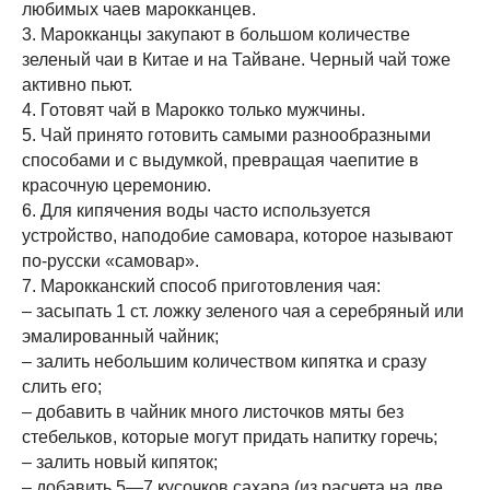
любимых чаев марокканцев.
3. Марокканцы закупают в большом количестве
зеленый чаи в Китае и на Тайване. Черный чай тоже
активно пьют.
4. Готовят чай в Марокко только мужчины.
5. Чай принято готовить самыми разнообразными
способами и с выдумкой, превращая чаепитие в
красочную церемонию.
6. Для кипячения воды часто используется
устройство, наподобие самовара, которое называют
по-русски «самовар».
7. Марокканский способ приготовления чая:
– засыпать 1 ст. ложку зеленого чая а серебряный или
эмалированный чайник;
– залить небольшим количеством кипятка и сразу
слить его;
– добавить в чайник много листочков мяты без
стебельков, которые могут придать напитку горечь;
– залить новый кипяток;
– добавить 5—7 кусочков сахара (из расчета на две