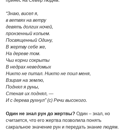
принес на Север людям.
“Знаю, висел я,
в ветвях на ветру
девять долгих ночей,
пронзенный копьем.
Посвященный Одину,
В жертву себе же,
На дереве том.
Чьи корни сокрыты
В недрах неведомых
Никто не питал. Никто не поил меня,
Взирая на землю,
Поднял я руны,
Стеная их поднял, —
И с дерева рухнул” (с) Речи высокого.
Один не знал рун до жертвы?
Один – знал, но
считается, что его жертва позволила понять
сакральное значение рун и передать знание людям.