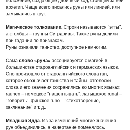
положение, создающее двоичный код; стоящей за ней
архетип. Чаще всего писались руны или линией, или
замыкались в круг.
Магическое толкование.
Строки называются "этты",
а столбцы – группы Сигрдривы. Также руны делили
при гадании по признакам.
Руны означали таинство, доступное немногим.
Сама
слово «руна»
ассоциируется с магией в
большинстве староанглийских и германских языков.
Оно произошло от староанглийского слова run,
которое обозначает таинства и тайны: отголоски
слова и его значения сохранились во многих языках:
raunen – немецкое "нашептывать", латышское runat –
"говорить", финское runo – "стихотворение,
заклинание" и т. д..
Младшая Эдда.
Из-за изменений многие значения
рун объединились, а начертание поменялось.