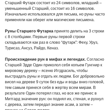
Старший Футарк состоит из 24 символов, младший –
уменьшенный Старший, состоит из 16 символов.
Изначально использовался для письма, но руны часто
применяли как оберег или магические письмена.
Руны Старшего Футарка
принято делить на 3 строки
с 8 столбцами. Первые руны первой строки
складываются как раз в слово “футарк”: Феху, Уруз,
Турисаз, Ансуз, Райдо, Кеназ.
Происхождение рун в мифах и легендах.
Согласно
Старшей Эдде Один приколол себя копьем Гунгнир к
мировому дереву – ясеню Иггдрасиль, чтобы
выстрадать руны и отдать их людям. Бог добровольно
висел на дереве 9 суток без еды и воды вниз головой,
тем самым принеся себя в жертву всем мирам. В
результате Один потерял глаз, но все же принес в
Митгард значение рун: он поднял их, стеная, и рухнул
с дерева, затем передал знание асам, а затем –