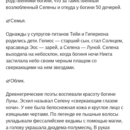
родственники богини, что за таинственный
возлюбленный Селены и откуда у богини 50 дочерей.
🌿Семья.
Однажды у супругов-титанов Тейи и Гипериона
родились дети. Гелиос — старший сын, стал Солнцем,
красавица Эос — зарей, а Селена — Луной. Селена
выходила на небосклон, когда богиня ночи Никта
застилала небо своим черным плащом со
сверкающими на нем звездами.
🌿Облик.
Древнегреческие поэты воспевали красоту богини
Луны. Эсхил называл Селену «сверкающим глазом
ночи». У нее была белоснежная кожа и круглое лицо с
изящными чертами. По легенде ее пышные волосы
укладывали фессалийские ведьмы с помощью магии,
а голову украшала диадема-полумесяц. В руках