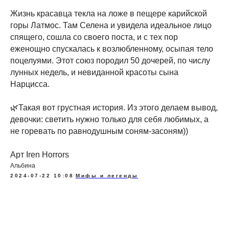
Жизнь красавца текла на ложе в пещере карийской
горы Латмос. Там Селена и увидела идеальное лицо
спящего, сошла со своего поста, и с тех пор
еженощно спускалась к возлюбленному, осыпая тело
поцелуями. Этот союз породил 50 дочерей, по числу
лунных недель, и невиданной красоты сына
Нарцисса.
🌿Такая вот грустная история. Из этого делаем вывод,
девочки: светить нужно только для себя любимых, а
не горевать по равнодушным соням-засоням))
Арт Iren Horrors
Альбина
2024-07-22 10:08
Мифы и легенды