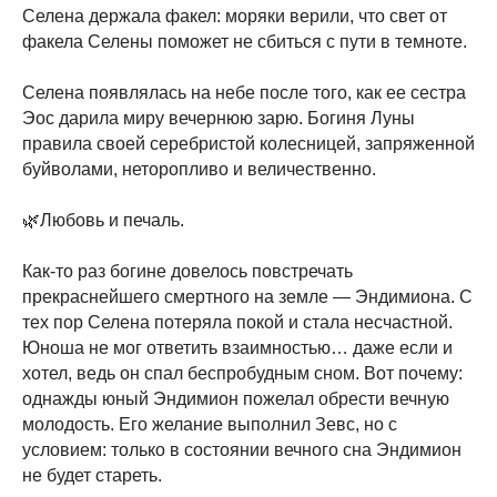
Селена держала факел: моряки верили, что свет от
факела Селены поможет не сбиться с пути в темноте.
Селена появлялась на небе после того, как ее сестра
Эос дарила миру вечернюю зарю. Богиня Луны
правила своей серебристой колесницей, запряженной
буйволами, неторопливо и величественно.
🌿Любовь и печаль.
Как-то раз богине довелось повстречать
прекраснейшего смертного на земле — Эндимиона. С
тех пор Селена потеряла покой и стала несчастной.
Юноша не мог ответить взаимностью… даже если и
хотел, ведь он спал беспробудным сном. Вот почему:
однажды юный Эндимион пожелал обрести вечную
молодость. Его желание выполнил Зевс, но с
условием: только в состоянии вечного сна Эндимион
не будет стареть.