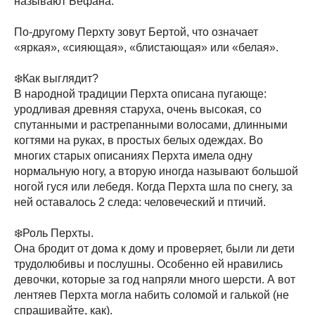
называют Бефана.
По-другому Перхту зовут Бертой, что означает
«яркая», «сияющая», «блистающая» или «белая».
❄️Как выглядит?
В народной традиции Перхта описана пугающе:
уродливая древняя старуха, очень высокая, со
спутанными и растрепанными волосами, длинными
когтями на руках, в простых белых одеждах. Во
многих старых описаниях Перхта имела одну
нормальную ногу, а вторую иногда называют большой
ногой гуся или лебедя. Когда Перхта шла по снегу, за
ней оставалось 2 следа: человеческий и птичий.
❄️Роль Перхты.
Она бродит от дома к дому и проверяет, были ли дети
трудолюбивы и послушны. Особенно ей нравились
девочки, которые за год напряли много шерсти. А вот
лентяев Перхта могла набить соломой и галькой (не
спрашивайте, как).