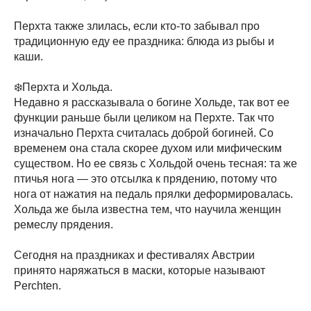
Перхта также злилась, если кто-то забывал про
традиционную еду ее праздника: блюда из рыбы и
каши.
❄️Перхта и Хольда.
Недавно я рассказывала о богине Хольде, так вот ее
функции раньше были целиком на Перхте. Так что
изначально Перхта считалась доброй богиней. Со
временем она стала скорее духом или мифическим
существом. Но ее связь с Хольдой очень тесная: та же
птичья нога — это отсылка к прядению, потому что
нога от нажатия на педаль прялки деформировалась.
Хольда же была известна тем, что научила женщин
ремеслу прядения.
Сегодня на праздниках и фестивалях Австрии
принято наряжаться в маски, которые называют
Perchten.