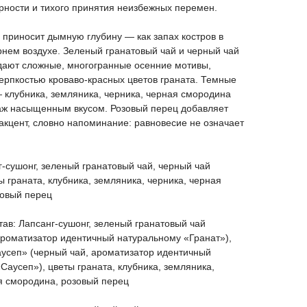
арности и тихого принятия неизбежных перемен.
 приносит дымную глубину — как запах костров в
нем воздухе. Зеленый гранатовый чай и черный чай
дают сложные, многогранные осенние мотивы,
ерпкостью кроваво-красных цветов граната. Темные
 клубника, земляника, черника, черная смородина
аж насыщенным вкусом. Розовый перец добавляет
акцент, словно напоминание: равновесие не означает
г-сушонг, зеленый гранатовый чай, черный чай
ы граната, клубника, земляника, черника, черная
зовый перец
ав: Лапсанг-сушонг, зеленый гранатовый чай
ароматизатор идентичный натуральному «Гранат»),
усеп» (черный чай, ароматизатор идентичный
Саусеп»), цветы граната, клубника, земляника,
я смородина, розовый перец