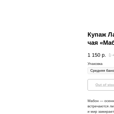
Купаж Л
чая «Маб
1 150
р.
1 
Упаковка
Out of sto
Мабон — осенне
встречаются ли
и мир замирает