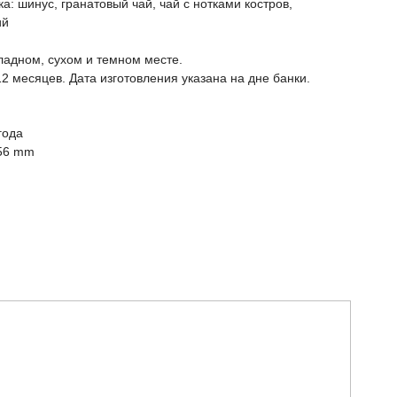
а: шинус, гранатовый чай, чай с нотками костров,
ий
ладном, сухом и темном месте.
12 месяцев. Дата изготовления указана на дне банки.
года
56 mm