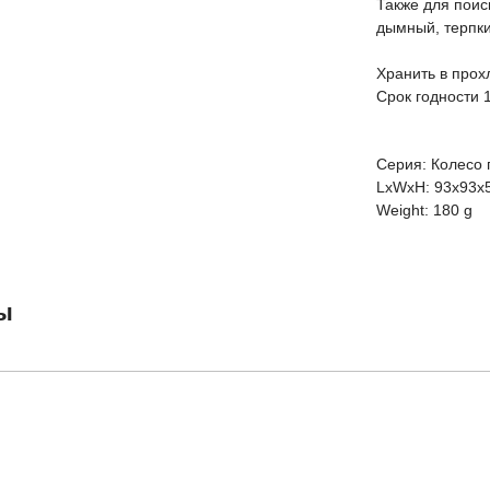
Также для поиск
дымный, терпк
Хранить в прох
Срок годности 
Серия: Колесо 
LxWxH: 93x93x
Weight: 180 g
ы