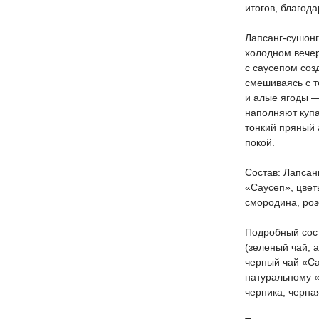
итогов, благод
Лапсанг-сушонг
холодном вечер
с саусепом соз
смешиваясь с т
и алые ягоды —
наполняют куп
тонкий пряный 
покой.
Состав: Лапсан
«Саусеп», цвет
смородина, ро
Подробный сост
(зеленый чай, 
черный чай «Са
натуральному «
черника, черна