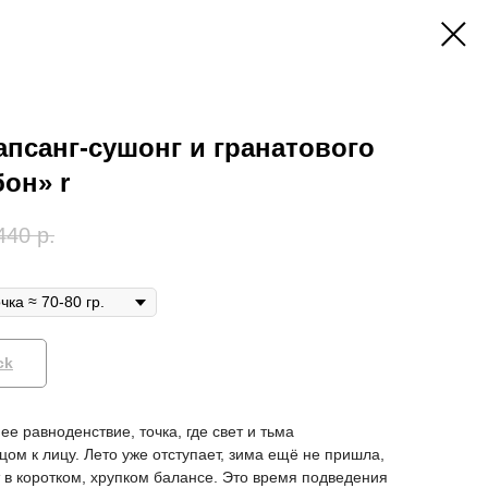
апсанг-сушонг и гранатового
он» r
440
р.
ck
е равноденствие, точка, где свет и тьма
цом к лицу. Лето уже отступает, зима ещё не пришла,
 в коротком, хрупком балансе. Это время подведения