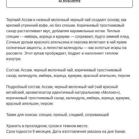
В корзину
Терпкий Ассам и нежный молочный черный чай создают основу, как
крепкий утренний кофе, но без спешки. Коричневый тростниковый
сахар растапливает вкус, добавляя карамельные нотки. Теплые
специи — имбирь, корица и куркума — согревают, будто зимний плед.
Сочные дольки красного апельсина и персика вплетают в чай яркие
солнечные акценты, а лепестки календулы — как золотые искры на
рассвете. Этот купаж пробуждает, бодрит и наполняет теплом
изнутри.
Состав: Ассам, черный молочный чай, коричневый тростниковый
сахар, календула, имбирь, корица, куркума, красный апельсин, персик
Подробный состав: Ассам, черный молочный чай (чай красный
китайский, ароматизатор идентичный натуральному «Молоко»),
коричневый тростниковый сахар, календула, имбирь, корица, куркума,
красный апельсин, персик
Также для поиска: специи, пряный, сладкий, согревающий
Хранить в прохладном, сухом и темном месте.
Срок годности 9 месяцев. Дата изготовления указана на дне банки.