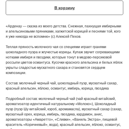
В корзину
«Арденау — сказка из моего детства. Снежная, пахнущая имбирными
и апельсиновыми пряниками, хагжитской корицей и песнями той, кого
я уже никогда не вспомню» (с) Алексей Пехов.
Теплая пряность молочного чая со специями играет гранями
шоколадного пуэра и жгучестью корицы. Купаж звучит согревающими
нотками имбиря и гвоздики, которые тонут в медово-персиковой
россыпи цветов османтуса. Кусочки красного апельсина и белых яблок
укрыты сладостью мускатного сахара и становятся сердцем
композиции.
Состав: молочный черный чай, шоколадный пуэр, мускатный сахар,
красный апельсин, яблоко, османтус, имбирь, корица, гвоздика
Подробный состав: молочный черный чай (чай красный китайский,
ароматизатор идентичный натуральному «Молоко»), Шоколадный
пуэр (пуэр Шу китайский, кэроб, аромамасла), мускатный сахар (сахар,
мускатный орех, корица, имбирь, гвоздика, кардамон, анис,
ароматизаторы «Амаретто», «Сливки», «Ваниль Экстра», пищевой
краситель «Коричневый», вода), красный апельсин, яблоко, османтус,