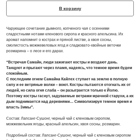
В корзину
Чарующее сочетание дымного, копченого чая с осенними
сладостными нотами кленового сиропа и красного апельсина. Их
аромат напомнит о кострах и пряной листве, а хвоя сосны,
смолистость можжевеловых ягод и сладковато-хвойные веточки
розмарина – о лесе и его дарах.
“Встречая Самайн, люди зажигают костры и воздают дань.
Танцуют и прыгают через пламя, надеясь, что темное время будем
спокойным.
С последним огнем Самайна Кайлех ступает на землю в полную
силу и ее ветряные волки – воют. Костры пытаются отогнать их от
людей, но сила огня слаба – он разыграется только к Йолю.
Поэтому костры гаснут, задуваемые ветрами мрачной старухи, а их
дым поднимается над деревнями… Символизируя темное время и
власть Зимы”.
Состав: Лапсанг-Сушонг, черный чай с кленовым сиропом,
можжевельник ягоды, красный апельсин, хвоя сосны, розмарин.
Подробный состав: Лапсанг-Сушонг, черный чай с кленовым сиропом