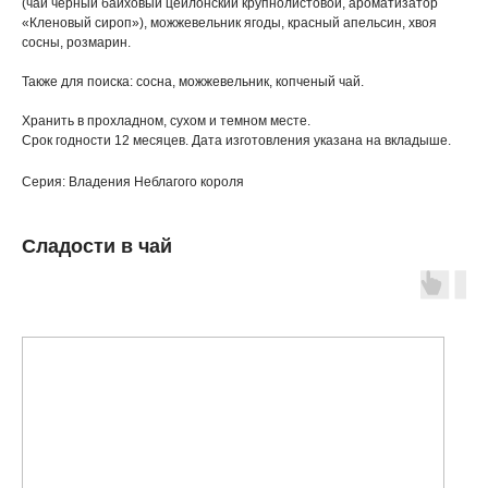
(чай черный байховый цейлонский крупнолистовой, ароматизатор
«Кленовый сироп»), можжевельник ягоды, красный апельсин, хвоя
сосны, розмарин.
Также для поиска: сосна, можжевельник, копченый чай.
Хранить в прохладном, сухом и темном месте.
Срок годности 12 месяцев. Дата изготовления указана на вкладыше.
Серия: Владения Неблагого короля
Сладости в чай