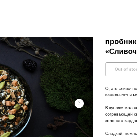
пробник
«Сливоч
Out of sto
О, это сливочн
ванильного и м
В купаже моло
согревающей см
зеленого карда
Сладкий, нежны