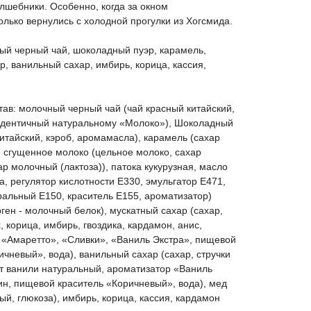
лшебники. Особенно, когда за окном
только вернулись с холодной прогулки из Хогсмида.
ый черный чай, шоколадный пуэр, карамель,
р, ванильный сахар, имбирь, корица, кассия,
ав: молочный черный чай (чай красный китайский,
идентичный натуральному «Молоко»), Шоколадный
китайский, кэроб, аромамасла), карамель (сахар
 сгущенное молоко (цельное молоко, сахар
ар молочный (лактоза)), патока кукурузная, масло
а, регулятор кислотности Е330, эмульгатор Е471,
ральный Е150, краситель Е155, ароматизатор)
ген - молочный белок), мускатный сахар (сахар,
 корица, имбирь, гвоздика, кардамон, анис,
«Амаретто», «Сливки», «Ваниль Экстра», пищевой
ичневый», вода), ванильный сахар (сахар, стручки
кт ванили натуральный, ароматизатор «Ваниль
ин, пищевой краситель «Коричневый», вода), мед
ый, глюкоза), имбирь, корица, кассия, кардамон