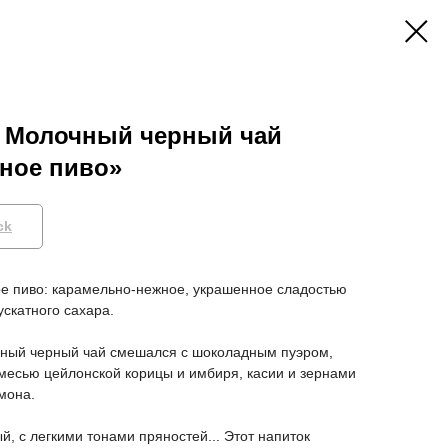
 Молочный черный чай
ное пиво»
ck
ое пиво: карамельно-нежное, украшенное сладостью
ускатного сахара.
чный черный чай смешался с шоколадным пуэром,
есью цейлонской корицы и имбиря, касии и зернами
мона.
й, с легкими тонами пряностей... Этот напиток