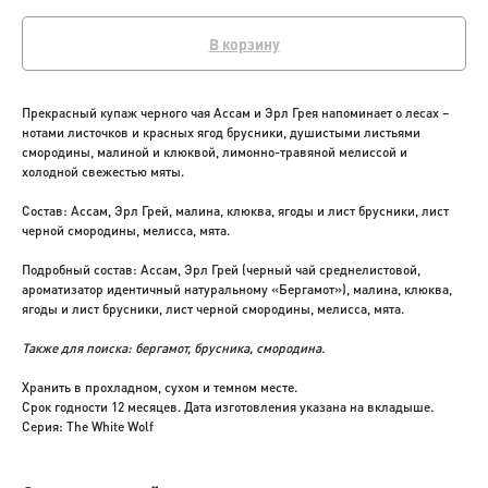
В корзину
Прекрасный купаж черного чая Ассам и Эрл Грея напоминает о лесах –
нотами листочков и красных ягод брусники, душистыми листьями
смородины, малиной и клюквой, лимонно-травяной мелиссой и
холодной свежестью мяты.
Состав: Ассам, Эрл Грей, малина, клюква, ягоды и лист брусники, лист
черной смородины, мелисса, мята.
Подробный состав: Ассам, Эрл Грей (черный чай среднелистовой,
ароматизатор идентичный натуральному «Бергамот»), малина, клюква,
ягоды и лист брусники, лист черной смородины, мелисса, мята.
Также для поиска: бергамот, брусника, смородина.
Хранить в прохладном, сухом и темном месте.
Срок годности 12 месяцев. Дата изготовления указана на вкладыше.
Серия: The White Wolf