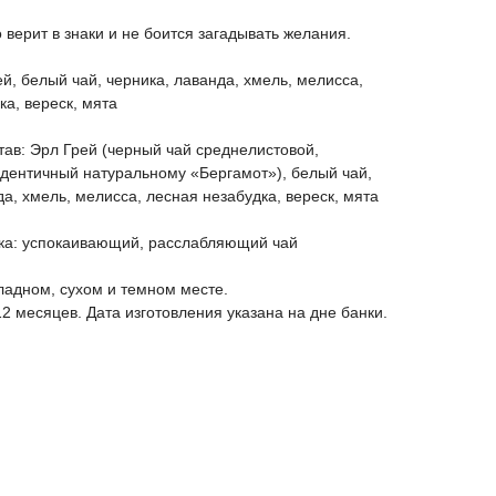
о верит в знаки и не боится загадывать желания.
ей, белый чай, черника, лаванда, хмель, мелисса,
ка, вереск, мята
ав: Эрл Грей (черный чай среднелистовой,
дентичный натуральному «Бергамот»), белый чай,
да, хмель, мелисса, лесная незабудка, вереск, мята
ска: успокаивающий, расслабляющий чай
ладном, сухом и темном месте.
12 месяцев. Дата изготовления указана на дне банки.