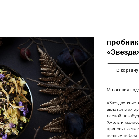
пробник
«Звезда
В корзину
Мгновения наде
«Звезда» сочет
вплетая в их а
лесной незабуд
Хмель и мелисс
приносит легко
ночным небом.