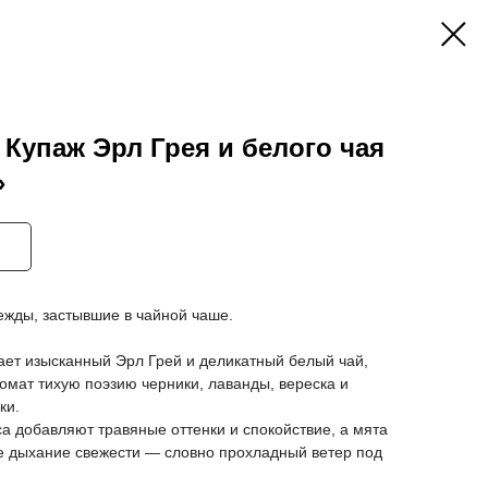
 Купаж Эрл Грея и белого чая
»
жды, застывшие в чайной чаше.
ает изысканный Эрл Грей и деликатный белый чай,
ромат тихую поэзию черники, лаванды, вереска и
ки.
а добавляют травяные оттенки и спокойствие, а мята
е дыхание свежести — словно прохладный ветер под