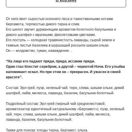
В корзину
От него веет сыростью осеннего леса и таинственными нотами
бергамота, терпкостью дикого терна и слив.
Его шепот звучит дурманящим ароматом болотного багульника и
дикого шалфея с мрачными, фиолетовыми цветками.
Его поступь — холодная травянистость лаванды, сырой земли и
темные листья базилика в шуршащей россыпи шишек ольхи.
Он — колдовство, туман, наваждение…
“На лицо его падают пряди, пряди, иссиние пряди.
Один глаз блестит серебром, а другой – чернотой Ночи. Его улыбка
напоминает оскал. Но при этом он – прекрасен. И ужасен в своей
красоте”.
Состав: Эрл грей, пуэр, зеленый чай, терн, слива, шишки ольхи, дикий
шалфей, лайм, мелисса, лаванда, базилик, багульник болотный.
Подробный состав: Эрл грей (черный чай среднелистовой,
ароматизатор идентичный натуральному «Бергамот»), пуэр, зеленый
чай, терн, слива, шишки ольхи, дикий шалфей, лайм, мелисса,
лаванда, базилик, багульник болотный.
Также для поиска: плоды терна, бергамот, ольха.