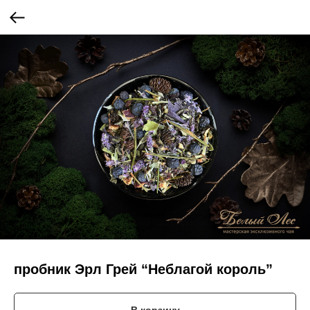
пробник Эрл Грей “Неблагой король”