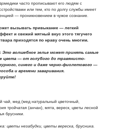
домедики часто прописывают его людям с
стройствами или тем, кто по долгу службы имеет
менцией — проникновением в чужое сознание.
ожет вызывать привыкание — легкий
фект и свежий мятный вкус этого тягучего
твара приходятся по нраву очень многим.
: Это волшебное зелье может принять самые
е цвета — от голубого до травянисто-
пурного, синего и даже черно-фиолетового —
особа и времени заваривания.
ируйте!
й чай, мед (мед натуральный цветочный,
рия тройчатая (анчан), мята, вереск, цветы лесной
тья брусники.
ка: цветы незабудки, цветы вереска, брусника.