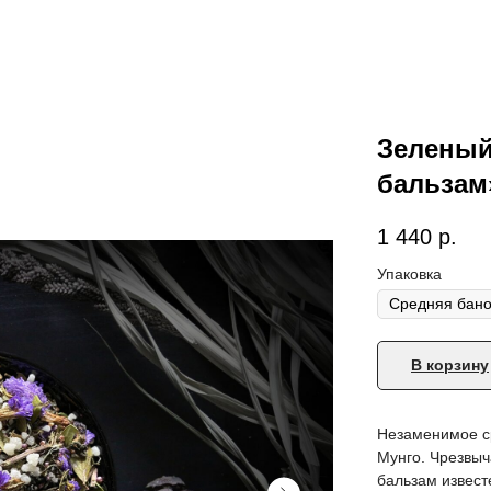
Зеленый
бальзам
1 440
р.
Упаковка
В корзину
Незаменимое с
Мунго. Чрезвы
бальзам извес