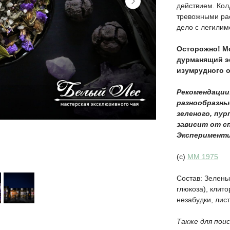
действием. Кол
тревожными рас
дело с легили
Осторожно! М
дурманящий эф
изумрудного о
Рекомендации
разнообразны
зеленого, пур
зависит от сп
Эксперимент
(с)
ММ 1975
Состав: Зелены
глюкоза), клито
незабудки, лис
Также для поис