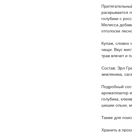
Притягательный
раскрывается л
голубики с рос
Мелисса добавл
отголоски лесн
Купаж, словно 
чащи. Вкус мис
трав влечет и п
Состав: Эрл Гре
земляника, саг
Подробный сост
ароматизатор и
голубика, клюк
шишки ольхи, 
Также для поис
Хранить в прох