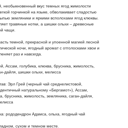
, необыкновенный вкус темных ягод жимолости
егкой горчинкой на языке, обволакивает сладостью
сыпью земляники и яркими всполохами ягод клюквы.
яет травяные нотки, а шишки ольхи – древесные
ой чащи.
часть темной, прекрасной и упоенной магией лесной
тической ночи, ягодный аромат с отголосками хвои и
леняет раз и навсегда.
й, Ассам, голубика, клюква, брусника, жимолость,
ан-дайля, шишки ольхи, мелисса
ав: Эрл Грей (черный чай среднелистовой,
дентичный натуральному «Бергамот»), Ассам,
ва, брусника, жимолость, земляника, саган-дайля,
мелисса
ка: рододендрон Адамса, ольха, ягодный чай
ладном, сухом и темном месте.