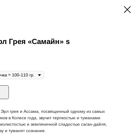
рл Грея «Самайн» s
 Эрл грея и Ассама, посвященный одному из самых
ков в Колесе года, звучит терпкостью и туманами
смолистостью и земляничной сладостью саган-дайля,
ву и туманят сознание.