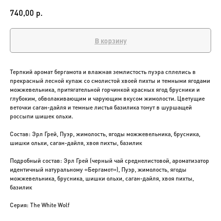
р.
740,00
В корзину
Терпкий аромат бергамота и влажная землистость пуэра сплелись в
прекрасный лесной купаж со смолистой хвоей пихты и темными ягодами
можжевельника, притягательной горчинкой красных ягод брусники и
глубоким, обволакивающим и чарующим вкусом жимолости. Цветущие
веточки саган-дайля и темные листья базилика тонут в шуршащей
россыпи шишек ольхи.
Состав: Эрл Грей, Пуэр, жимолость, ягоды можжевельника, брусника,
шишки ольхи, саган-дайля, хвоя пихты, базилик
Подробный состав: Эрл Грей (черный чай среднелистовой, ароматизатор
идентичный натуральному «Бергамот»), Пуэр, жимолость, ягоды
можжевельника, брусника, шишки ольхи, саган-дайля, хвоя пихты,
базилик
Серия: The White Wolf